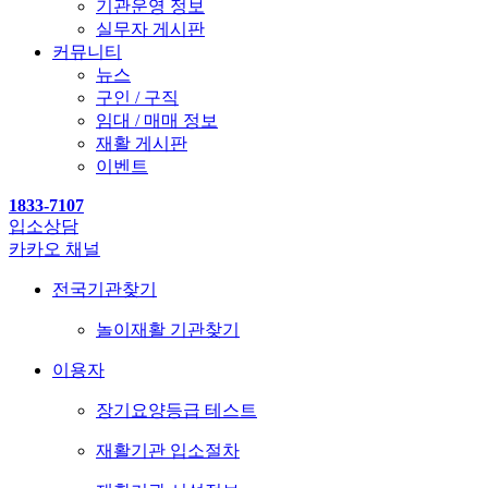
기관운영 정보
실무자 게시판
커뮤니티
뉴스
구인 / 구직
임대 / 매매 정보
재활 게시판
이벤트
1833-7107
입소상담
카카오 채널
전국기관찾기
놀이재활 기관찾기
이용자
장기요양등급 테스트
재활기관 입소절차