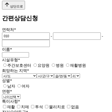
arrow_upward
상단으로
간편상담신청
연락처
*
-
-
이름
*
시설유형
*
주간보호센터
요양원
병원
재활병원
희망하는 지역
*
성별
*
남자
여자
연령
*
특이사항
*
재활
치매
투석
물리치료
없음