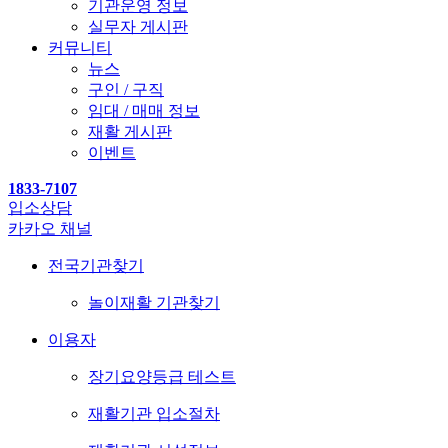
기관운영 정보
실무자 게시판
커뮤니티
뉴스
구인 / 구직
임대 / 매매 정보
재활 게시판
이벤트
1833-7107
입소상담
카카오 채널
전국기관찾기
놀이재활 기관찾기
이용자
장기요양등급 테스트
재활기관 입소절차