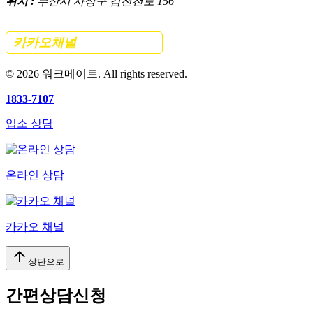
위치 :
부산시 사상구 감전천로 156
카카오채널
간편 문의하기
©
2026
워크메이트. All rights reserved.
1833-7107
입소 상담
온라인 상담
카카오 채널
arrow_upward
상단으로
간편상담신청