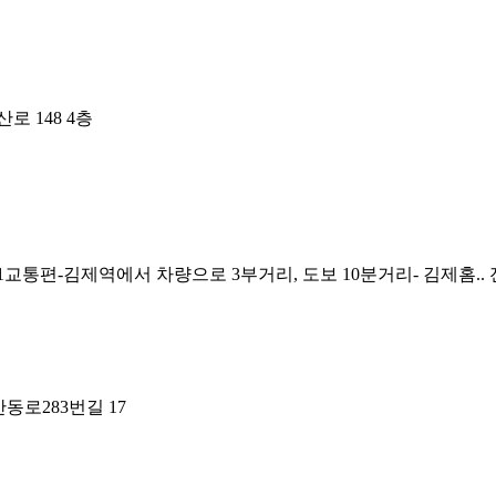
 148 4층
1교통편-김제역에서 차량으로 3부거리, 도보 10분거리- 김제홈..
동로283번길 17