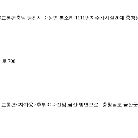
30교통편충남 당진시 순성면 봉소리 1111번지주차시설20대
충청남
로 708
1교통편<자가용>추부IC ->진암,금산 방면으로..
충청남도 금산군 