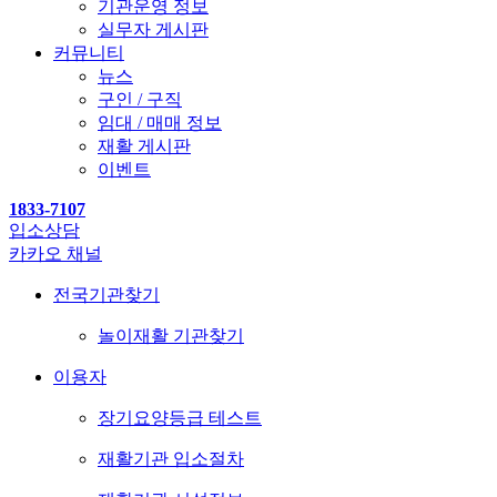
기관운영 정보
실무자 게시판
커뮤니티
뉴스
구인 / 구직
임대 / 매매 정보
재활 게시판
이벤트
1833-7107
입소상담
카카오 채널
전국기관찾기
놀이재활 기관찾기
이용자
장기요양등급 테스트
재활기관 입소절차