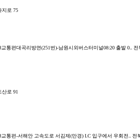
지로 75
교통편대곡리방면(251번)-남원시외버스터미널08:20 출발 0..
전
산로 91
8교통편-서해안 고속도로 서김제(만경) I.C 입구에서 우회전..
전북