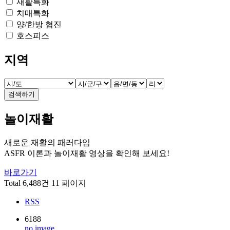
재활특화
치매특화
양/한방 협진
호스피스
지역
검색하기
놀이재활
새로운 재활의 패러다임
ASFR 이론과 놀이재활 영상을 확인해 보세요!
바로가기
Total 6,488건
11 페이지
RSS
6188
no image