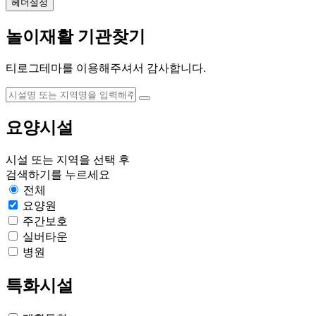
헤더설정
놀이재활 기관찾기
티로그테마를 이용해주셔서 감사합니다.
요양시설
시설
또는
지역
을 선택 후
검색하기
를 누르세요
전체
요양원
주간보호
실버타운
병원
특화시설