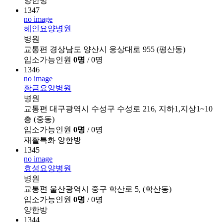
양한방
1347
no image
혜인요양병원
병원
교통편
경상남도 양산시 웅상대로 955 (평산동)
입소가능인원
0명
/ 0명
1346
no image
황금요양병원
병원
교통편
대구광역시 수성구 수성로 216, 지하1,지상1~10
층 (중동)
입소가능인원
0명
/ 0명
재활특화
양한방
1345
no image
효성요양병원
병원
교통편
울산광역시 중구 학산로 5, (학산동)
입소가능인원
0명
/ 0명
양한방
1344