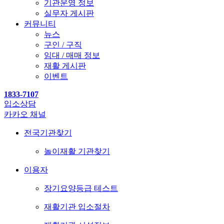
기관운영 정보
실무자 게시판
커뮤니티
뉴스
구인 / 구직
임대 / 매매 정보
재활 게시판
이벤트
1833-7107
입소상담
카카오 채널
전국기관찾기
놀이재활 기관찾기
이용자
장기요양등급 테스트
재활기관 입소절차