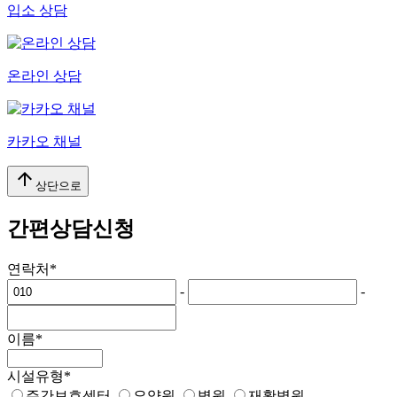
입소 상담
온라인 상담
카카오 채널
arrow_upward
상단으로
간편상담신청
연락처
*
-
-
이름
*
시설유형
*
주간보호센터
요양원
병원
재활병원