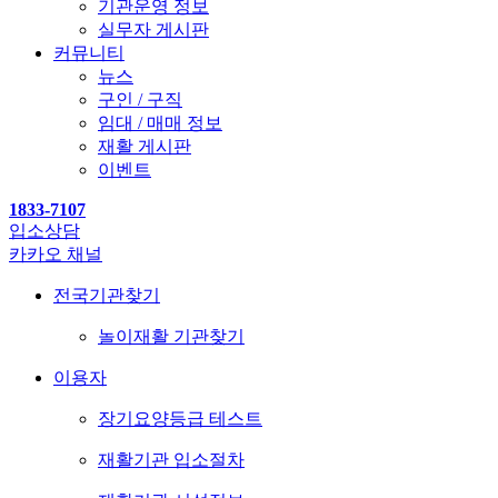
기관운영 정보
실무자 게시판
커뮤니티
뉴스
구인 / 구직
임대 / 매매 정보
재활 게시판
이벤트
1833-7107
입소상담
카카오 채널
전국기관찾기
놀이재활 기관찾기
이용자
장기요양등급 테스트
재활기관 입소절차