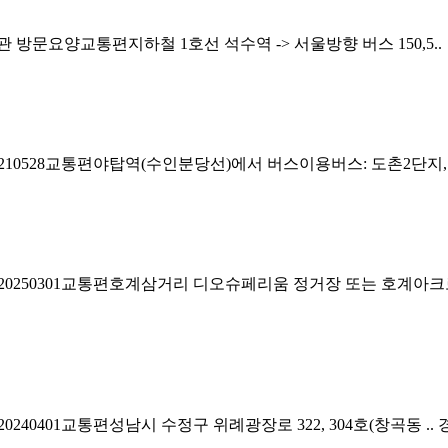
요양교통편지하철 1호선 석수역 -> 서울방향 버스 150,5..
10528교통편야탑역(수인분당선)에서 버스이용버스: 도촌2단지,
0250301교통편호계삼거리 디오슈페리움 정거장 또는 호계아크로
0401교통편성남시 수정구 위례광장로 322, 304호(창곡동 ..