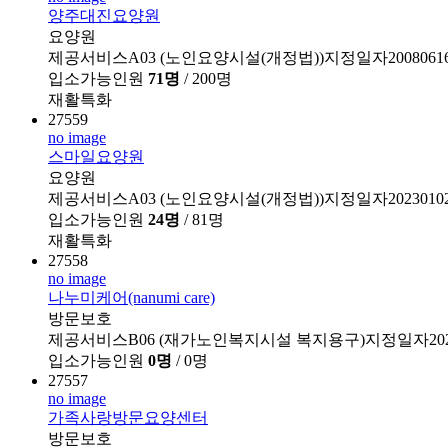
양주대진요양원
요양원
제공서비스A03 (노인요양시설(개정법))지정일자2008061
입소가능인원
71명
/ 200명
재활특화
27559
no image
스마일요양원
요양원
제공서비스A03 (노인요양시설(개정법))지정일자2023010
입소가능인원
24명
/ 81명
재활특화
27558
no image
나누미케어(nanumi care)
방문보호
제공서비스B06 (재가노인복지시설 복지용구)지정일자2024
입소가능인원
0명
/ 0명
27557
no image
가족사랑방문요양센터
방문보호