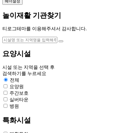
헤더설정
놀이재활 기관찾기
티로그테마를 이용해주셔서 감사합니다.
요양시설
시설
또는
지역
을 선택 후
검색하기
를 누르세요
전체
요양원
주간보호
실버타운
병원
특화시설